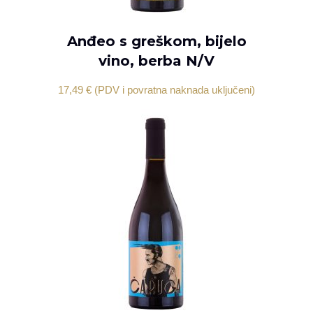
Anđeo s greškom, bijelo
DODAJ U KOŠARICU
vino, berba N/V
17,49
€
(PDV i povratna naknada uključeni)