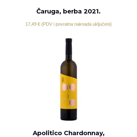
Čaruga, berba 2021.
DODAJ U KOŠARICU
17,49
€
(PDV i povratna naknada uključeni)
Apolitico Chardonnay,
DODAJ U KOŠARICU