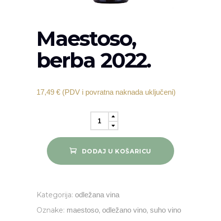
Maestoso,
berba 2022.
17,49
€
(PDV i povratna naknada uključeni)
Maestoso,
berba
2022.
DODAJ U KOŠARICU
quantity
Kategorija:
odležana vina
Oznake:
maestoso
,
odležano vino
,
suho vino