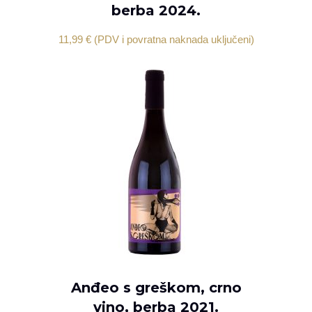
berba 2024.
11,99
€
(PDV i povratna naknada uključeni)
Anđeo s greškom, crno
DODAJ U KOŠARICU
vino, berba 2021.