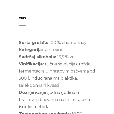
OPIS
Sorta grožđa:
100 % chardonnay
Kategorija:
suho vino
Sadržaj alkohola:
13,5 % vol.
Vinifikacija:
ručna selekcija grožđa,
fermentacija u hrastovim bačvama od
500 l, inducirana malolaktika,
selekcionirani kvasci
Dozrijevanje:
jedna godina u
hrastovim bačvama na finim talozima
(sur lie metoda)
Temperatura serviranja:
10 °C