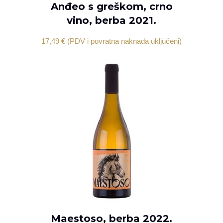
Anđeo s greškom, crno
DODAJ U KOŠARICU
vino, berba 2021.
17,49
€
(PDV i povratna naknada uključeni)
Maestoso, berba 2022.
DODAJ U KOŠARICU