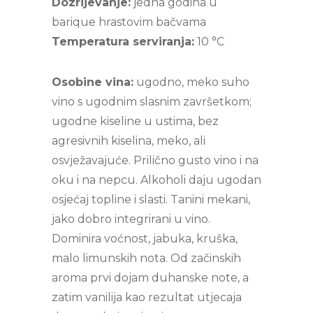
Dozrijevanje:
jedna godina u
barique hrastovim bačvama
Temperatura serviranja:
10 °C
Osobine vina:
ugodno, meko suho
vino s ugodnim slasnim završetkom;
ugodne kiseline u ustima, bez
agresivnih kiselina, meko, ali
osvježavajuće. Prilično gusto vino i na
oku i na nepcu. Alkoholi daju ugodan
osjećaj topline i slasti. Tanini mekani,
jako dobro integrirani u vino.
Dominira voćnost, jabuka, kruška,
malo limunskih nota. Od začinskih
aroma prvi dojam duhanske note, a
zatim vanilija kao rezultat utjecaja