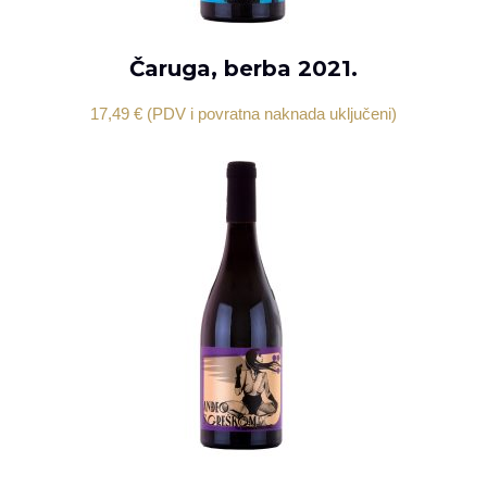
Čaruga, berba 2021.
DODAJ U KOŠARICU
17,49
€
(PDV i povratna naknada uključeni)