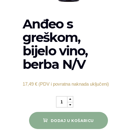
Anđeo s
greškom,
bijelo vino,
berba N/V
17,49
€
(PDV i povratna naknada uključeni)
Anđeo
s
greškom,
DODAJ U KOŠARICU
bijelo
vino,