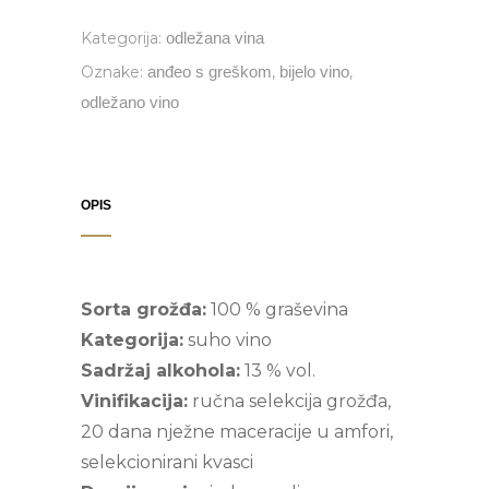
berba
Kategorija:
odležana vina
N/V
Oznake:
anđeo s greškom
,
bijelo vino
,
quantity
odležano vino
OPIS
Sorta grožđa:
100 % graševina
Kategorija:
suho vino
Sadržaj alkohola:
13 % vol.
Vinifikacija:
ručna selekcija grožđa,
20 dana nježne maceracije u amfori,
selekcionirani kvasci