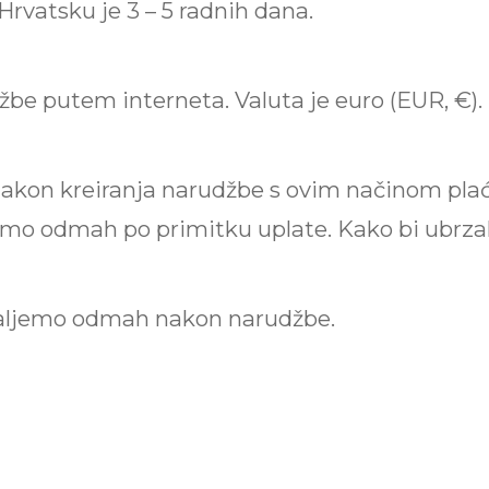
Hrvatsku je 3 – 5 radnih dana.
udžbe putem interneta. Valuta je euro (EUR, €)
kon kreiranja narudžbe s ovim načinom plaća
emo odmah po primitku uplate. Kako bi ubrzal
šaljemo odmah nakon narudžbe.