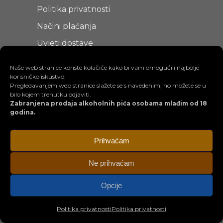
Politika privatnosti
Načini plaćanja
Uvjeti dostave
Uvjeti korištenja
Naše web stranice koriste kolačiće kako bi vam omogućili najbolje
korisničko iskustvo.
Pregledavanjem web stranice slažete se s navedenim, no možete se u
bilo kojem trenutku odjaviti.
Zabranjena prodaja alkoholnih pića osobama mlađim od 18
godina.
Prihvaćam
Ne prihvaćam
Opcije
Politika privatnosti
Politika privatnosti