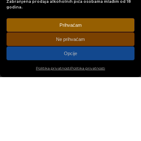
Zabranjena prodaja alkoholnih pića osobama mlađim od 18
godina.
Prihvaćam
Ne prihvaćam
Opcije
Politika privatnosti
Politika privatnosti
Poseban dio naše vinarije je moderna
kušaonica, u kojoj je nastao ambijent
koji je idealan za osobe otvorenog