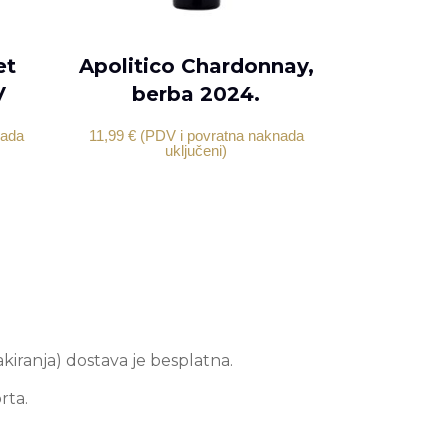
DODAJ U KOŠARICU
et
Apolitico Chardonnay,
V
berba 2024.
nada
11,99
€
(PDV i povratna naknada
uključeni)
akiranja) dostava je besplatna.
rta.