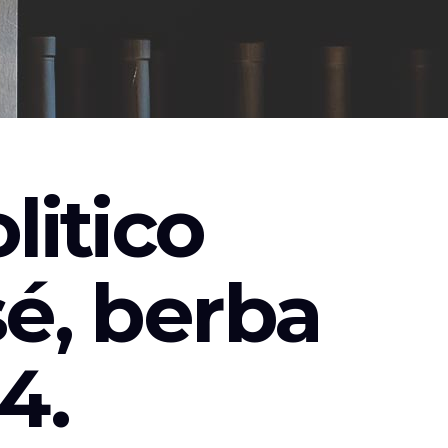
litico
é, berba
4.