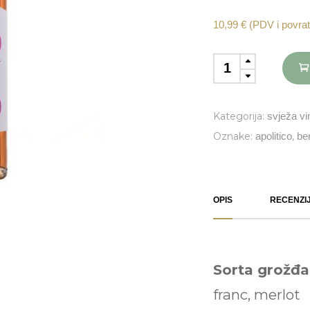
10,99
€
(PDV i povrat
Apolitico
Rosé,
berba
2024.
Kategorija:
svježa vi
quantity
Oznake:
apolitico
,
be
OPIS
RECENZIJ
Sorta grožđa
franc, merlot