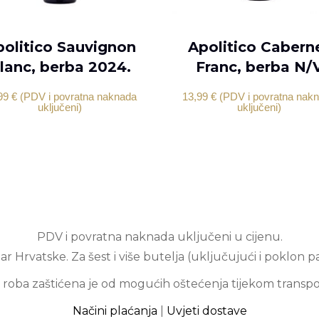
DODAJ U KOŠARICU
DODAJ U KOŠARICU
olitico Sauvignon
Apolitico Cabern
lanc, berba 2024.
Franc, berba N/
99
€
(PDV i povratna naknada
13,99
€
(PDV i povratna nak
uključeni)
uključeni)
PDV i povratna naknada uključeni u cijenu.
r Hrvatske. Za šest i više butelja (uključujući i poklon p
 roba zaštićena je od mogućih oštećenja tijekom transpo
Načini plaćanja
|
Uvjeti dostave