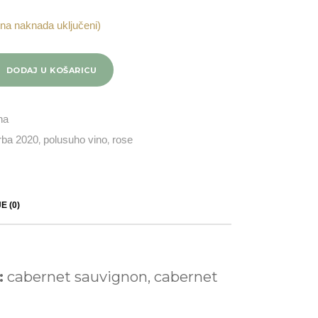
na naknada uključeni)
DODAJ U KOŠARICU
na
rba 2020
,
polusuho vino
,
rose
E (0)
:
cabernet sauvignon, cabernet