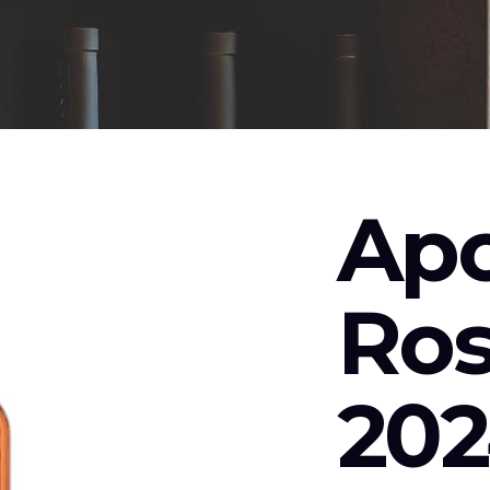
Apo
Ros
202