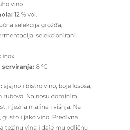
uho vino
hola:
12 % vol.
učna selekcija grožđa,
ermentacija, selekcionirani
:
inox
serviranja:
8 °C
:
sjajno i bistro vino, boje lososa,
h rubova. Na nosu dominira
, nježna malina i višnja. Na
 gusto i jako vino. Predivna
ja težinu vina i daje mu odličnu