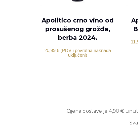
DODAJ U KOŠARICU
Apolitico crno vino od
Ap
prosušenog grožđa,
B
berba 2024.
11,
20,99
€
(PDV i povratna naknada
uključeni)
Cijena dostave je 4,90 € unuta
Sva