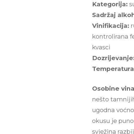
Kategorija:
s
Sadržaj alko
Vinifikacija:
r
kontrolirana f
kvasci
Dozrijevanje
Temperatura 
Osobine vina
nešto tamniji
ugodna voćnost
okusu je puno,
svježina razbi