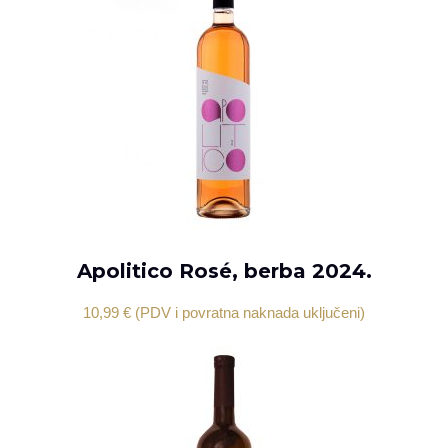
Apolitico Rosé, berba 2024.
DODAJ U KOŠARICU
10,99
€
(PDV i povratna naknada uključeni)