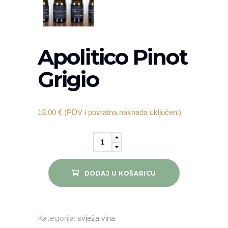
Apolitico Pinot
Grigio
13,00
€
(PDV i povratna naknada uključeni)
Apolitico
Pinot
Grigio
DODAJ U KOŠARICU
quantity
Kategorija:
svježa vina