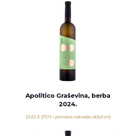
Apolitico Graševina, berba
DODAJ U KOŠARICU
2024.
10,61
€
(PDV i povratna naknada uključeni)