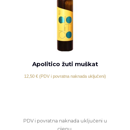
Apolitico žuti muškat
DODAJ U KOŠARICU
12,50
€
(PDV i povratna naknada uključeni)
PDV i povratna naknada uključeni u
cijenu.