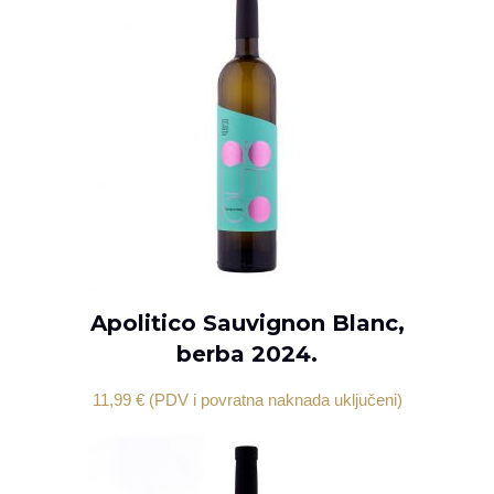
Apolitico Sauvignon Blanc,
DODAJ U KOŠARICU
berba 2024.
11,99
€
(PDV i povratna naknada uključeni)