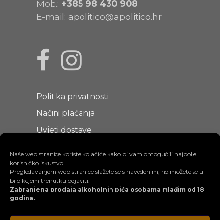
Mob.:
+385
98 430 908
E-mail:
apolitico@apolitico.hr
Politika privatnosti
Načini plaćanja
Uvjeti dostave
Uvjeti korištenja
Naše web stranice koriste kolačiće kako bi vam omogućili najbolje
korisničko iskustvo.
Pregledavanjem web stranice slažete se s navedenim, no možete se u
bilo kojem trenutku odjaviti.
Zabranjena prodaja alkoholnih pića osobama mlađim od 18
godina.